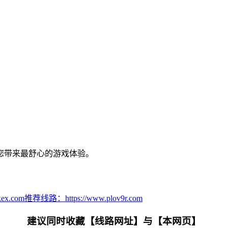
您带来最舒心的游戏体验。
kex.com
推荐线路：
https://www.plov9r.com
建议同时收藏【线路网址】与【本网页】