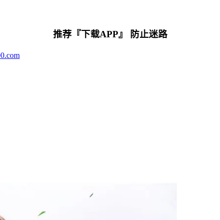
推荐『下载APP』 防止迷路
00.com