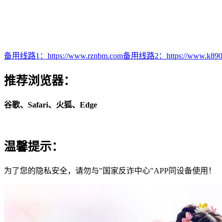
备用线路
1
：
https://www.rznbm.com
备用线路
2
：
https://www.k89
推荐浏览器：
谷歌、Safari、火狐、Edge
温馨提示：
为了您的隐私安全，请勿与"国家反诈中心"APP同设备使用！