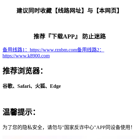
建议同时收藏【线路网址】与【本网页】
推荐『下载APP』 防止迷路
备用线路
1
：
https://www.rznbm.com
备用线路
2
：
https://www.k8900.com
推荐浏览器：
谷歌、Safari、火狐、Edge
温馨提示：
为了您的隐私安全，请勿与"国家反诈中心"APP同设备使用！