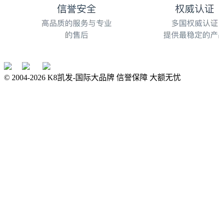
© 2004-
2026
K8凯发-国际大品牌 信誉保障 大额无忧