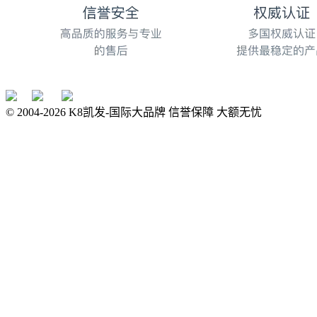
© 2004-
2026
K8凯发-国际大品牌 信誉保障 大额无忧