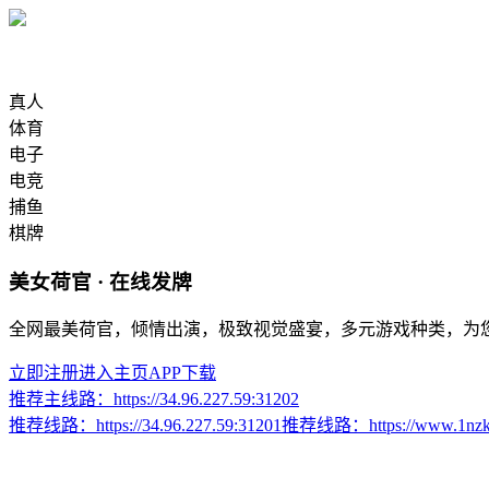
真人
体育
电子
电竞
捕鱼
棋牌
美女荷官 · 在线发牌
全网最美荷官，倾情出演，极致视觉盛宴，多元游戏种类，为
立即注册
进入主页
APP下载
推荐主线路：
https://34.96.227.59:31202
推荐线路：
https://34.96.227.59:31201
推荐线路：
https://www.1nz