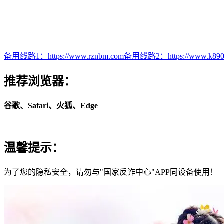
备用线路
1
：
https://www.rznbm.com
备用线路
2
：
https://www.k89
推荐浏览器：
谷歌、Safari、火狐、Edge
温馨提示：
为了您的隐私安全，请勿与"国家反诈中心"APP同设备使用！