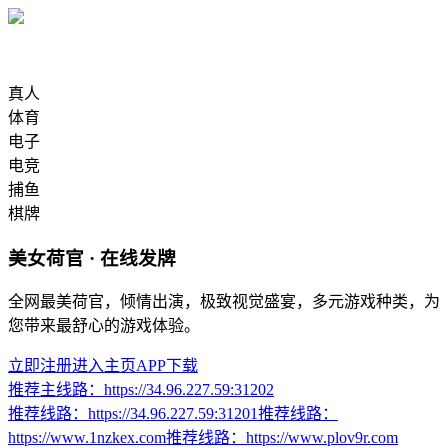
真人
体育
电子
电竞
捕鱼
棋牌
美女荷官 · 在线发牌
全网最美荷官，倾情出演，极致视觉盛宴，多元游戏种类，为
您带来最舒心的游戏体验。
立即注册
进入主页
APP下载
推荐主线路：
https://34.96.227.59:31202
推荐线路：
https://34.96.227.59:31201
推荐线路：
https://www.1nzkex.com
推荐线路：
https://www.plov9r.com