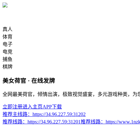
真人
体育
电子
电竞
捕鱼
棋牌
美女荷官 · 在线发牌
全网最美荷官，倾情出演，极致视觉盛宴，多元游戏种类，为
立即注册
进入主页
APP下载
推荐主线路：
https://34.96.227.59:31202
推荐线路：
https://34.96.227.59:31201
推荐线路：
https://www.1nz