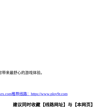
您带来最舒心的游戏体验。
kex.com
推荐线路：
https://www.plov9r.com
建议同时收藏【线路网址】与【本网页】